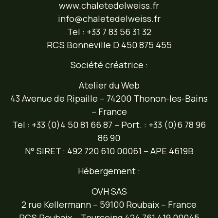
www.chaletedelweiss.fr
info@chaletedelweiss.fr
Tel : +33 7 83 56 31 32
RCS Bonneville D 450 875 455
Société créatrice :
Atelier du Web
43 Avenue de Ripaille – 74200 Thonon-les-Bains
– France
Tel : +33 (0)4 50 81 66 87 – Port. : +33 (0)6 78 96
86 90
N° SIRET : 492 720 610 00061 – APE 4619B
Hébergement :
OVH SAS
2 rue Kellermann – 59100 Roubaix – France
RCS Roubaix – Tourcoing 424 761 419 00045